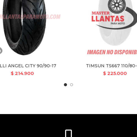
LLI ANGEL CITY 90/90-17
TIMSUN TS667 110/80
$
214.900
$
225.000