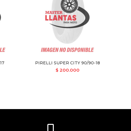
-17
PIRELLI SUPER CITY 90/90-18
PIR
$
200.000