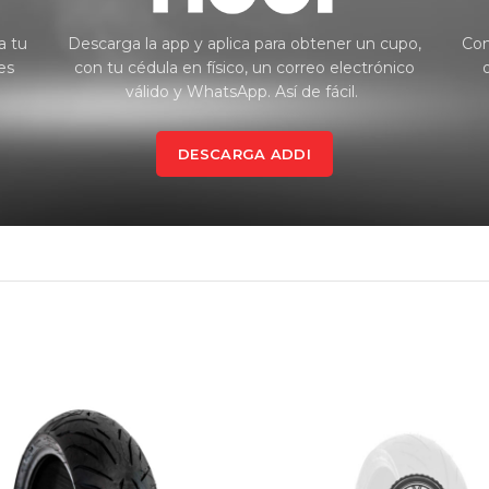
a tu
Descarga la app y aplica para obtener un cupo,
Con
es
con tu cédula en físico, un correo electrónico
válido y WhatsApp. Así de fácil.
DESCARGA ADDI