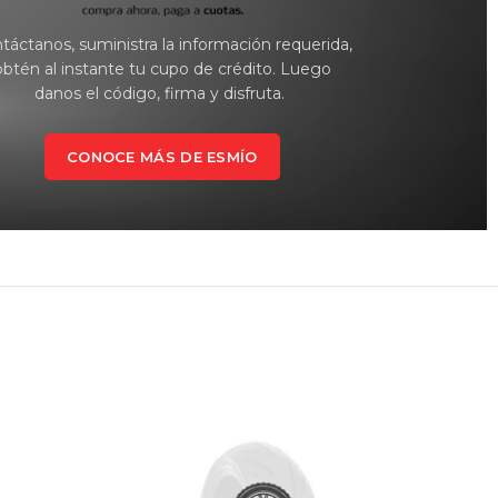
táctanos, suministra la información requerida,
obtén al instante tu cupo de crédito. Luego
danos el código, firma y disfruta.
CONOCE MÁS DE ESMÍO
-8%